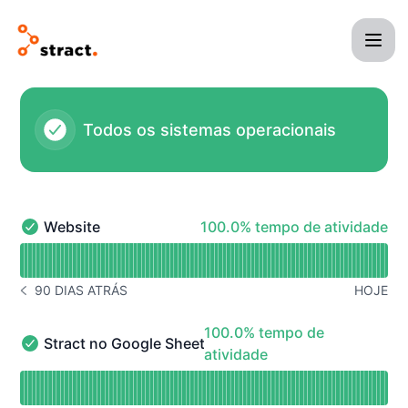
Stract - Página de status
Todos os sistemas operacionais
100% - tempo de atividade
Website
100.0% tempo de atividade
Website - Operacional
undefined undefined Website
90 DIAS ATRÁS
HOJE
HISTÓRICO DE AVISOS 90 DIAS ATRÁS
100% - tempo de atividade
100.0% tempo de
Stract no Google Sheets
Stract no Google Sheets - Operacional
atividade
undefined undefined Stract no Google Sheets