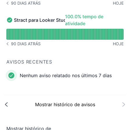
90 DIAS ATRÁS
HOJE
HISTÓRICO DE AVISOS 90 DIAS ATRÁS
100% - tempo de atividade
100.0% tempo de
Stract para Looker Studio
Stract para Looker Studio - Operacional
atividade
undefined undefined Stract para Looker Studio
90 DIAS ATRÁS
HOJE
HISTÓRICO DE AVISOS 90 DIAS ATRÁS
AVISOS RECENTES
Nenhum aviso relatado nos últimos 7 dias
Mostrar histórico de avisos
Mostrar histórico de